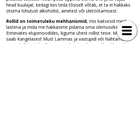
head kuulajat, kedagi kes teda tõsiselt võtab, et ta ei hakkaks
otsima lohutust alkoholist, ainetest või ületöötamisest.
Rollid on toimetuleku mehhanismid
, mis kaitsesid meid
lastena ja mida me hakkasime pidama oma olemuseks.
Erinevates eluperioodides, liigume ühest rollist teise. Mõnikord
saab Kangelasest Must Lammas ja vastupidi või Nähtamatu
muutub Päästjaks. See on mask, mis ei lase sul kuulda seda,
mida sinu hing räägib ja järgida, mida sa tegelikult vajad.
Valemina järgi elamisest sündinud rahulolematus ja ärevus
hakkab kaduma vaid teadlikule enesearengu teele asudes.
Ma ei pea sildistamist heaks tooniks, kuid arusaamine rollide
mõjust olnud võti, mis on aidanud paremini mõista oma
eluvalikuid ja suhteid. Rolliteooria lubas vabaneda
valekujutlusest enda kohta ja leida viise kuidas elada
tasakaalukamalt.
Kui sa lugesid neid kirjeldusi siis milliste rollidega tundsid sa
kõige rohkem sarnasust, kui sa olid laps, teismeline,
täiskasvanu?? Kuidas on erinevad rollid aidanud sul hakkama
saada keerulistes inimsuhetes? Mida sa oled võitnud ja mida
kaotanud tänu valeminadele? Kui sa mõtled oma päritolu
perekonnale, siis milliseid rolle nemad kandsid?