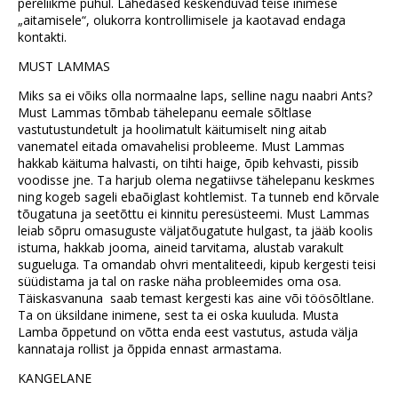
pereliikme puhul. Lähedased keskenduvad teise inimese
„aitamisele“, olukorra kontrollimisele ja kaotavad endaga
kontakti.
MUST LAMMAS
Miks sa ei võiks olla normaalne laps, selline nagu naabri Ants?
Must Lammas tõmbab tähelepanu eemale sõltlase
vastutustundetult ja hoolimatult käitumiselt ning aitab
vanematel eitada omavahelisi probleeme. Must Lammas
hakkab käituma halvasti, on tihti haige, õpib kehvasti, pissib
voodisse jne. Ta harjub olema negatiivse tähelepanu keskmes
ning kogeb sageli ebaõiglast kohtlemist. Ta tunneb end kõrvale
tõugatuna ja seetõttu ei kinnitu peresüsteemi. Must Lammas
leiab sõpru omasuguste väljatõugatute hulgast, ta jääb koolis
istuma, hakkab jooma, aineid tarvitama, alustab varakult
sugueluga. Ta omandab ohvri mentaliteedi, kipub kergesti teisi
süüdistama ja tal on raske näha probleemides oma osa.
Täiskasvanuna saab temast kergesti kas aine või töösõltlane.
Ta on üksildane inimene, sest ta ei oska kuuluda. Musta
Lamba õppetund on võtta enda eest vastutus, astuda välja
kannataja rollist ja õppida ennast armastama.
KANGELANE