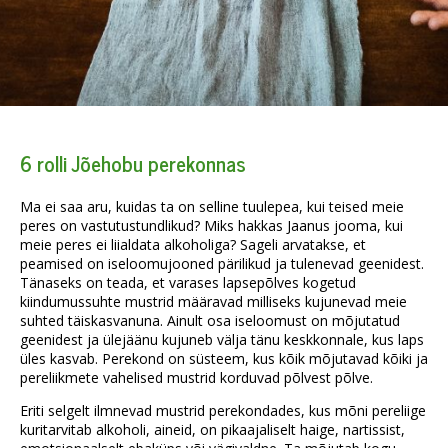
6 rolli Jõehobu perekonnas
Ma ei saa aru, kuidas ta on selline tuulepea, kui teised meie
peres on vastutustundlikud? Miks hakkas Jaanus jooma, kui
meie peres ei liialdata alkoholiga? Sageli arvatakse, et
peamised on iseloomujooned pärilikud ja tulenevad geenidest.
Tänaseks on teada, et varases lapsepõlves kogetud
kiindumussuhte mustrid määravad milliseks kujunevad meie
suhted täiskasvanuna. Ainult osa iseloomust on mõjutatud
geenidest ja ülejäänu kujuneb välja tänu keskkonnale, kus laps
üles kasvab. Perekond on süsteem, kus kõik mõjutavad kõiki ja
pereliikmete vahelised mustrid korduvad põlvest põlve.
Eriti selgelt ilmnevad mustrid perekondades, kus mõni pereliige
kuritarvitab alkoholi, aineid, on pikaajaliselt haige, nartissist,