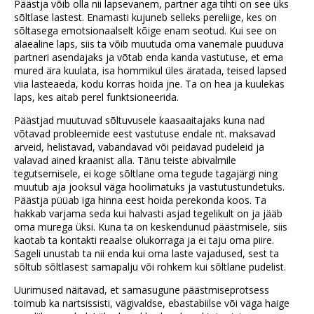
Päästja võib olla nii lapsevanem, partner aga tihti on see üks
sõltlase lastest. Enamasti kujuneb selleks pereliige, kes on
sõltasega emotsionaalselt kõige enam seotud. Kui see on
alaealine laps, siis ta võib muutuda oma vanemale puuduva
partneri asendajaks ja võtab enda kanda vastutuse, et ema
mured ära kuulata, isa hommikul üles äratada, teised lapsed
viia lasteaeda, kodu korras hoida jne. Ta on hea ja kuulekas
laps, kes aitab perel funktsioneerida.
Päästjad muutuvad sõltuvusele kaasaaitajaks kuna nad
võtavad probleemide eest vastutuse endale nt. maksavad
arveid, helistavad, vabandavad või peidavad pudeleid ja
valavad ained kraanist alla. Tänu teiste abivalmile
tegutsemisele, ei koge sõltlane oma tegude tagajärgi ning
muutub aja jooksul väga hoolimatuks ja vastutustundetuks.
Päästja püüab iga hinna eest hoida perekonda koos. Ta
hakkab varjama seda kui halvasti asjad tegelikult on ja jääb
oma murega üksi. Kuna ta on keskendunud päästmisele, siis
kaotab ta kontakti reaalse olukorraga ja ei taju oma piire.
Sageli unustab ta nii enda kui oma laste vajadused, sest ta
sõltub sõltlasest samapalju või rohkem kui sõltlane pudelist.
Uurimused näitavad, et samasugune päästmiseprotsess
toimub ka nartsissisti, vägivaldse, ebastabiilse või väga haige