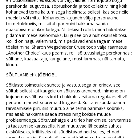
emotsionaalselt ebaküps või vägivaldne. Ta mõjutab kogu
perekonda, suguvõsa, sõpruskonda ja töökollektiivi ning kõik
kohanevad tema käitumisega hoolimata sellest, kas see neile
meeldib või mitte. Kohanedes kujuneb välja personaalne
toimetulekuviis, mis aitab paremini hakkama saada
ebasobivate olukordadega. Nii tekivad rollid, mida hakatakse
pidama inimese iseloomuks, kuigi see on ainult osaliselt tõsi.
Rollid on nagu valeminad, mis peidavad enda taga inimese
tõelist mina. Sharon Wegscheider Cruse toob välja raamatus
„Another Choice“ kuus peamist rolli sõltuvushaige perekonnas :
sõltlane, kaasaaitaja, kangelane, must lammas, nähtamatu,
kloun.
SÕLTLANE ehk JÕEHOBU
Sõltlaste toimetulek suhete ja vastutusega on erinev, see
sõltub sellest kui kaugele on sõltuvus arenenud. Inimene on
kujunemas sõltlaseks kui ta hakkab tarvitama regulaarselt või
periooditi järjest suuremaid koguseid. Kui ta ei suuda panna
tarvitamisele piiri, siis muutub aine tema parimaks sõbraks,
mis aitab hakkama saada stressi ning kõikide muude
probleemidega. Sõltuvushaige elu tiirleb hankimise, tarvitamise
ja taastumise karussellis. Nad muutuvad lähedaste suhtes
ükskõikseks, kriitiliseks nt. süüdistavad neid selles, et nad
joovad nii palju. Samuti võivad nad käituda ettearvamatult ja