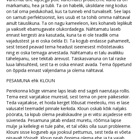
märkamatu, hea ja tubli. Ta on häbelik, üksildane ning kodus
on tal oma peidukohad, kus ta tunneb end turvaliselt. See laps
on samuti perfektsionist, kes usub et ta tohib omma nähtaval
ainult täiuslikuna. Ta on nagu kameeleon, kes kohaneb leplikult
ja vaikselt ebamugavate olukordadega. Nähtamatu laseb
ennast kergesti ära kasutada, kuna ta ei ole teadlik oma
vajadustest ja ei oska öelda EI. Ta kogub endasse pahameelt,
sest teised peavad tema headust iseenesest mõistetavaks
ning ei oska temaga arvestada. Nähtamatu ei talu avalikku
tähelepanu, see tekitab ärevust. Täiskasvanuna on tal raske
luua lähisuhteid, sest ta ei oska ennast avada. Tema õppetund
on õppida ennast väljendama ja olema nähtaval.
PESAMUNA ehk KLOUN
Perekonna kõige viimane laps leiab end sageli naerutaja rollis.
Tema eest varjatakse muresid, sest tema on pere päikesekiir.
Teda vajatakse, et hoida kerget lõbusat meeleolu, mis ei lase
valusatel teemadel pinnale kerkida. Kloun oskab kõik naljaks
pöörata, ta kipub olema pealiskaudne ja ei viitsi asjadesse eriti
süveneda. Pesamuna jätab endast muretu, rõõmsa lapse
mulje ja kellelegi ei tule pähe, et tal võiks olla suuri probleeme.
Klouni sisse koguneb aja jooksul pettumus, sest teda ei võeta
piisavalt tõsiselt. Kloun peab õppima olema ehe ja ta vajab