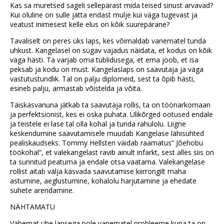
Kas sa muretsed sageli sellepärast mida teised sinust arvavad?
Kui oluline on sulle jätta endast mulje kui väga tugevast ja
veatust inimesest kelle elus on kõik suurepärane?
Tavaliselt on peres üks laps, kes võimaldab vanematel tunda
uhkust. Kangelasel on sügav vajadus näidata, et kodus on kõik
väga hästi. Ta varjab oma tublidusega, et ema joob, et isa
peksab ja kodu on must. Kangelaslaps on saavutaja ja väga
vastutustundlik. Tal on palju diplomeid, sest ta õpib hästi,
esineb palju, armastab võistelda ja võita.
Täiskasvanuna jätkab ta saavutaja rollis, ta on töönarkomaan
ja perfektsionist, kes ei oska puhata. Ülikõrged ootused endale
ja teistele ei lase tal olla kohal ja tunda rahulolu. Liigne
keskendumine saavutamisele muudab Kangelase lähisuhted
pealiskaudseks. Tommy Hellsten väidab raamatus“ Jõehobu
töökohal“, et valekangelast ravib ainult infarkt, sest alles siis on
ta sunnitud peatuma ja endale otsa vaatama. Valekangelase
rollist aitab välja kasvada saavutamise kiirrongilt maha
astumine, aeglustumine, kohalolu harjutamine ja ehedate
suhete arendamine.
NÄHTAMATU
Vähemat ühe lapsega pole vanematel probleeme kuna ta on