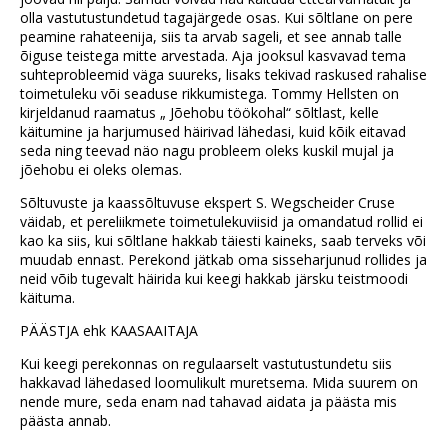
olla vastutustundetud tagajärgede osas. Kui sõltlane on pere
peamine rahateenija, siis ta arvab sageli, et see annab talle
õiguse teistega mitte arvestada. Aja jooksul kasvavad tema
suhteprobleemid väga suureks, lisaks tekivad raskused rahalise
toimetuleku või seaduse rikkumistega. Tommy Hellsten on
kirjeldanud raamatus „ Jõehobu töökohal“ sõltlast, kelle
käitumine ja harjumused häirivad lähedasi, kuid kõik eitavad
seda ning teevad näo nagu probleem oleks kuskil mujal ja
jõehobu ei oleks olemas.
Sõltuvuste ja kaassõltuvuse ekspert S. Wegscheider Cruse
väidab, et pereliikmete toimetulekuviisid ja omandatud rollid ei
kao ka siis, kui sõltlane hakkab täiesti kaineks, saab terveks või
muudab ennast. Perekond jätkab oma sisseharjunud rollides ja
neid võib tugevalt häirida kui keegi hakkab järsku teistmoodi
käituma.
PÄÄSTJA ehk KAASAAITAJA
Kui keegi perekonnas on regulaarselt vastutustundetu siis
hakkavad lähedased loomulikult muretsema. Mida suurem on
nende mure, seda enam nad tahavad aidata ja päästa mis
päästa annab.